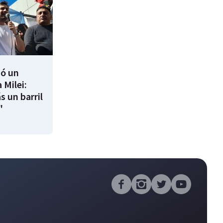
ió un
 Milei:
s un barril
"