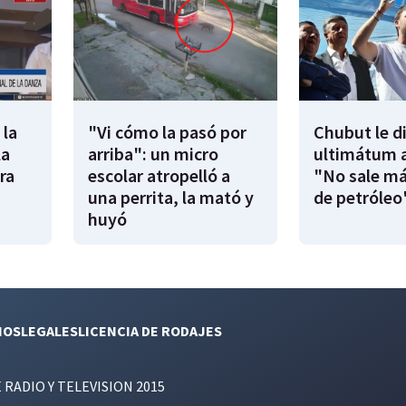
 la
"Vi cómo la pasó por
Chubut le d
la
arriba": un micro
ultimátum a
ra
escolar atropelló a
"No sale má
una perrita, la mató y
de petróleo
huyó
NOS
LEGALES
LICENCIA DE RODAJES
E RADIO Y TELEVISION 2015