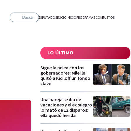
Buscar
DIPUTADOS
INICIO
INICIO
PROGRAMAS COMPLETOS
LO ÚLTIMO
Sigue la pelea con los
gobernadores: Milei le
quitó a Kiciloff un fondo
clave
Una pareja se iba de
vacaciones y el ex suegro
lo mató de 12 disparos:
ella quedó herida