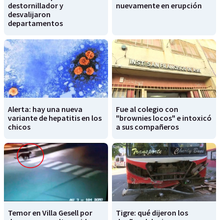
destornillador y
nuevamente en erupción
desvalijaron
departamentos
Alerta: hay una nueva
Fue al colegio con
variante de hepatitis en los
"brownies locos" e intoxicó
chicos
a sus compañeros
Temor en Villa Gesell por
Tigre: qué dijeron los