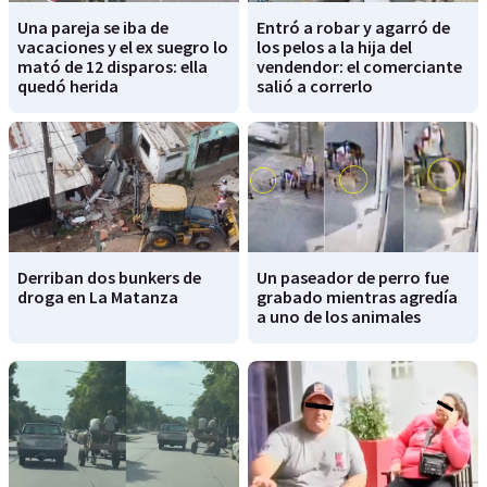
Una pareja se iba de
Entró a robar y agarró de
vacaciones y el ex suegro lo
los pelos a la hija del
mató de 12 disparos: ella
vendendor: el comerciante
quedó herida
salió a correrlo
Derriban dos bunkers de
Un paseador de perro fue
droga en La Matanza
grabado mientras agredía
a uno de los animales