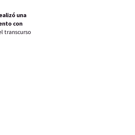
realizó una
iento con
el transcurso