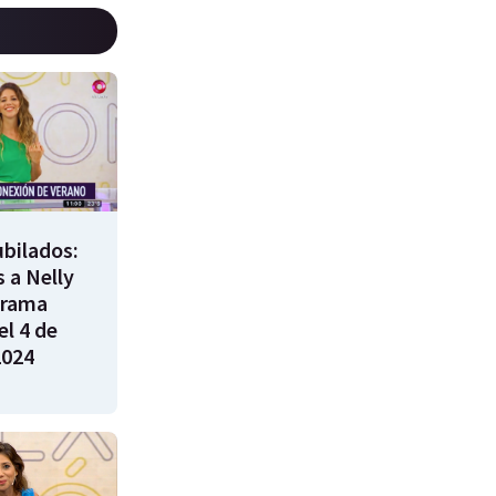
bilados:
 a Nelly
grama
l 4 de
2024