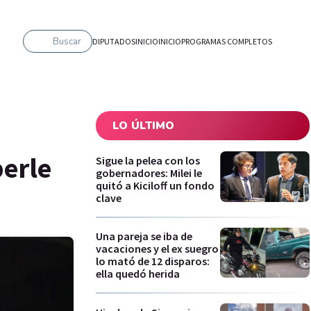
Buscar
DIPUTADOS
INICIO
INICIO
PROGRAMAS COMPLETOS
LO ÚLTIMO
perle
Sigue la pelea con los
gobernadores: Milei le
quitó a Kiciloff un fondo
clave
Una pareja se iba de
vacaciones y el ex suegro
lo mató de 12 disparos:
ella quedó herida