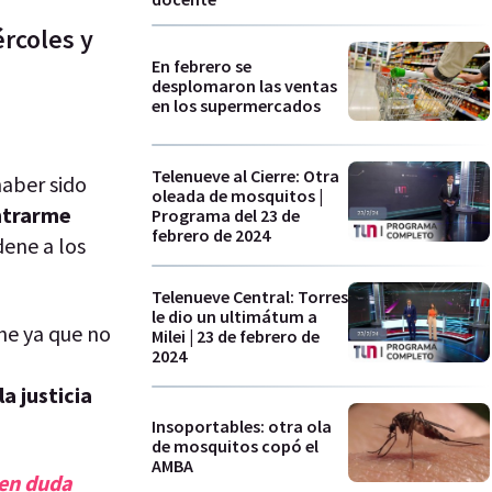
ércoles y
En febrero se
desplomaron las ventas
en los supermercados
Telenueve al Cierre: Otra
haber sido
oleada de mosquitos |
ntrarme
Programa del 23 de
febrero de 2024
dene a los
Telenueve Central: Torres
le dio un ultimátum a
he ya que no
Milei | 23 de febrero de
2024
a justicia
Insoportables: otra ola
de mosquitos copó el
AMBA
 en duda