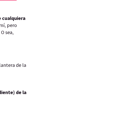
e cualquiera
mí, pero
 O sea,
lantera de la
diente) de la