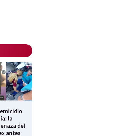
femicidio
a: la
enaza del
 ex antes