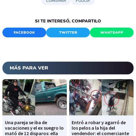
COMISARÍA
POLICÍA
SI TE INTERESÓ, COMPARTILO
FACEBOOK
TWITTER
WHATSAPP
MÁS PARA VER
Una pareja se iba de
Entró a robar y agarró de
vacaciones y el ex suegro lo
los pelos a la hija del
mató de 12 disparos: ella
vendendor: el comerciante