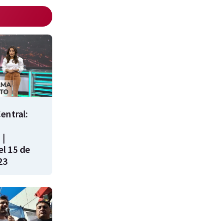
entral:
 |
l 15 de
23