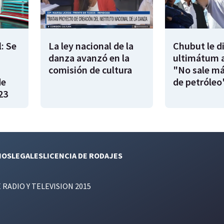
: Se
La ley nacional de la
Chubut le d
danza avanzó en la
ultimátum a
|
comisión de cultura
"No sale má
de
de petróleo
23
NOS
LEGALES
LICENCIA DE RODAJES
E RADIO Y TELEVISION 2015