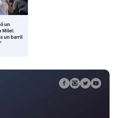
ió un
 Milei:
s un barril
"