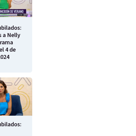
bilados:
 a Nelly
grama
l 4 de
2024
bilados: