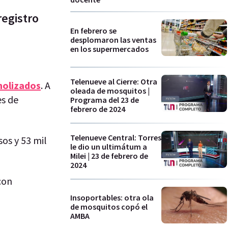
registro
En febrero se
desplomaron las ventas
en los supermercados
Telenueve al Cierre: Otra
holizados
. A
oleada de mosquitos |
es de
Programa del 23 de
febrero de 2024
Telenueve Central: Torres
sos y 53 mil
le dio un ultimátum a
Milei | 23 de febrero de
2024
con
Insoportables: otra ola
de mosquitos copó el
AMBA