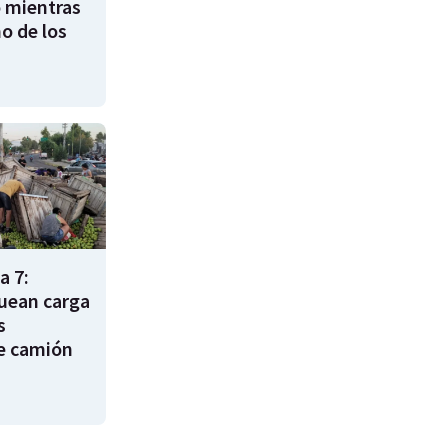
 mientras
o de los
a 7:
uean carga
s
e camión