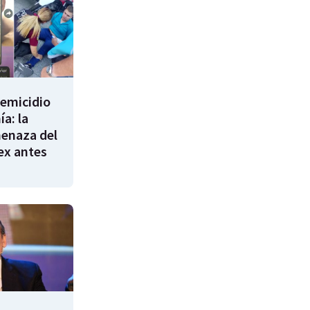
femicidio
a: la
enaza del
 ex antes