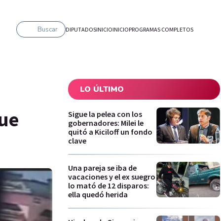
Buscar
DIPUTADOS
INICIO
INICIO
PROGRAMAS COMPLETOS
LO ÚLTIMO
que
Sigue la pelea con los
gobernadores: Milei le
quitó a Kiciloff un fondo
clave
Una pareja se iba de
vacaciones y el ex suegro
lo mató de 12 disparos:
ella quedó herida