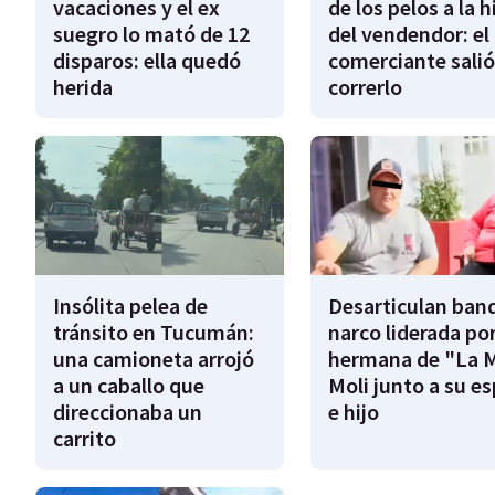
vacaciones y el ex
de los pelos a la h
suegro lo mató de 12
del vendendor: el
disparos: ella quedó
comerciante salió
herida
correrlo
Insólita pelea de
Desarticulan ban
tránsito en Tucumán:
narco liderada por
una camioneta arrojó
hermana de "La 
a un caballo que
Moli junto a su e
direccionaba un
e hijo
carrito