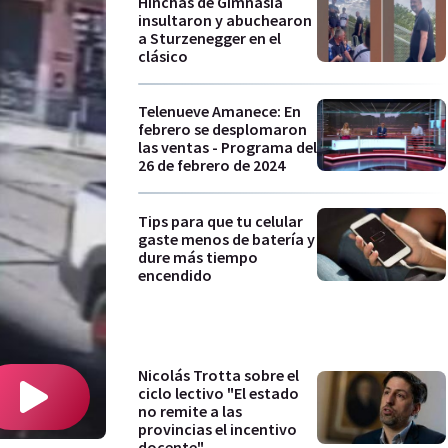
Hinchas de Gimnasia
insultaron y abuchearon
a Sturzenegger en el
clásico
Telenueve Amanece: En
febrero se desplomaron
las ventas - Programa del
26 de febrero de 2024
Tips para que tu celular
gaste menos de batería y
dure más tiempo
encendido
Nicolás Trotta sobre el
ciclo lectivo "El estado
no remite a las
provincias el incentivo
docente"