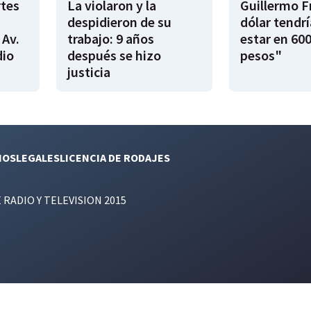
rtes
La violaron y la
Guillermo F
despidieron de su
dólar tendr
 Av.
trabajo: 9 años
estar en 600
dio
después se hizo
pesos"
justicia
NOS
LEGALES
LICENCIA DE RODAJES
E RADIO Y TELEVISION 2015