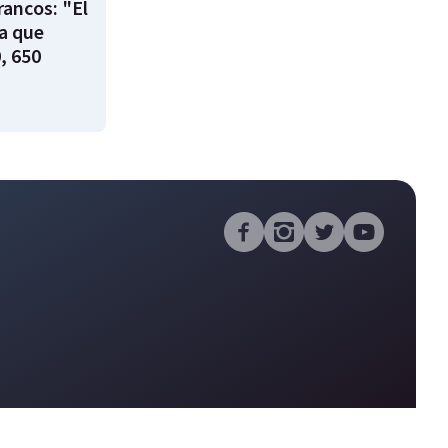
rancos: "El
ía que
, 650