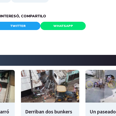
E INTERESÓ, COMPARTILO
TWITTER
WHATSAPP
garró
Derriban dos bunkers
Un paseador