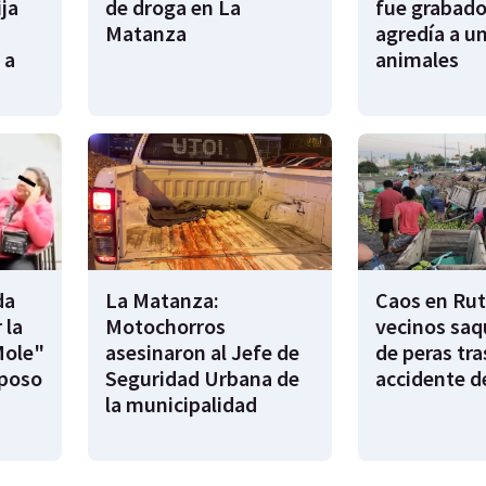
ija
de droga en La
fue grabado
Matanza
agredía a un
 a
animales
da
La Matanza:
Caos en Rut
 la
Motochorros
vecinos saq
Mole"
asesinaron al Jefe de
de peras tra
sposo
Seguridad Urbana de
accidente d
la municipalidad