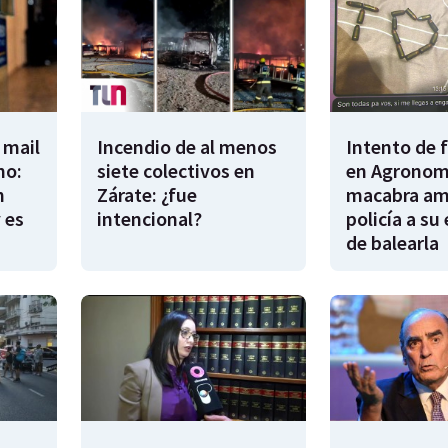
 mail
Incendio de al menos
Intento de 
no:
siete colectivos en
en Agronomí
n
Zárate: ¿fue
macabra am
 es
intencional?
policía a su
de balearla