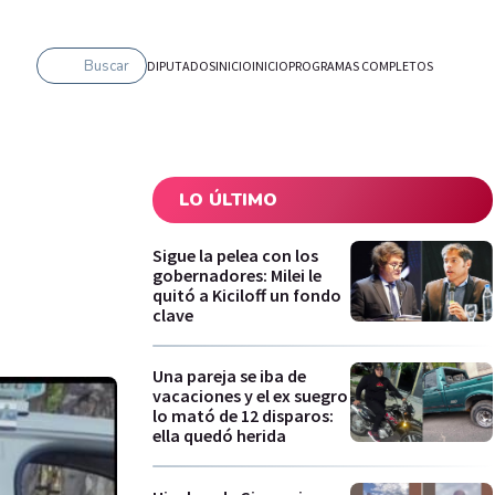
Buscar
DIPUTADOS
INICIO
INICIO
PROGRAMAS COMPLETOS
LO ÚLTIMO
Sigue la pelea con los
gobernadores: Milei le
quitó a Kiciloff un fondo
clave
Una pareja se iba de
vacaciones y el ex suegro
lo mató de 12 disparos:
ella quedó herida