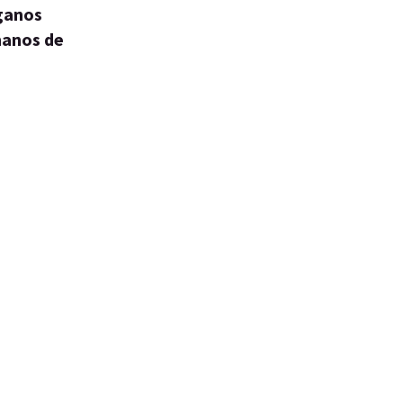
rganos
manos de