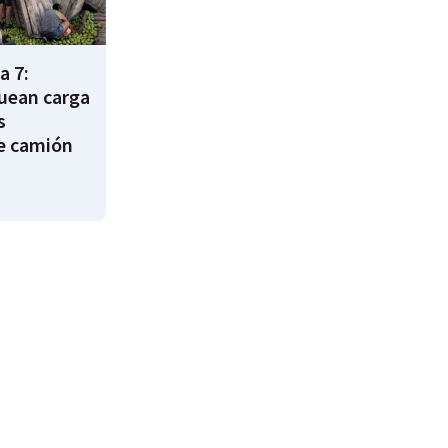
a 7:
uean carga
s
e camión