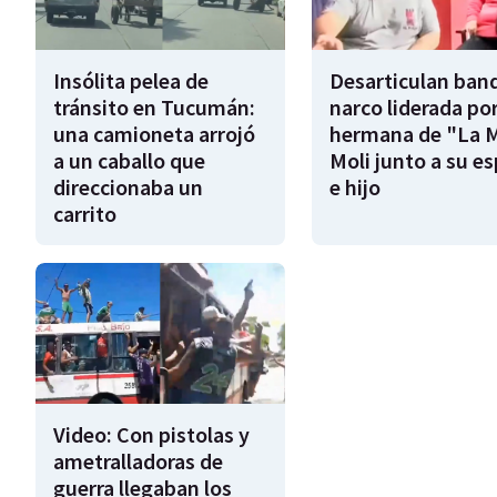
Insólita pelea de
Desarticulan ban
tránsito en Tucumán:
narco liderada por
una camioneta arrojó
hermana de "La 
a un caballo que
Moli junto a su e
direccionaba un
e hijo
carrito
Video: Con pistolas y
ametralladoras de
guerra llegaban los