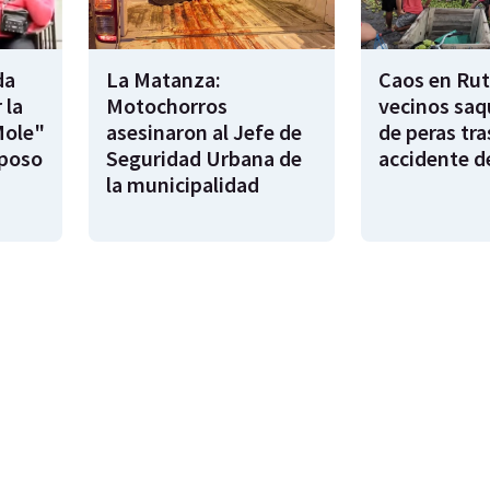
da
La Matanza:
Caos en Rut
 la
Motochorros
vecinos saq
Mole"
asesinaron al Jefe de
de peras tra
sposo
Seguridad Urbana de
accidente d
la municipalidad