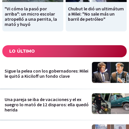
"Vi cómo la pasó por
Chubut le dió un ultimátum
arriba": un micro escolar
a Milei: "No sale más un
atropelló a una perrita, la
barril de petróleo"
mató y huyó
LO ÚLTIMO
Sigue la pelea con los gobernadores: Milei
le quitó a Kiciloff un fondo clave
Una pareja se iba de vacaciones y el ex
suegro lo mató de 12 disparos: ella quedó
herida