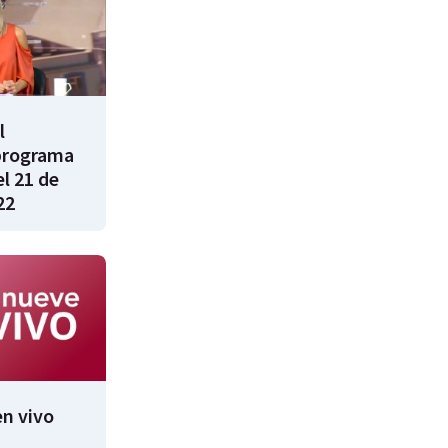
l
programa
l 21 de
22
n vivo