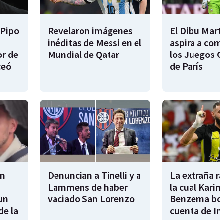
 Pipo
Revelaron imágenes
El Dibu Mar
inéditas de Messi en el
aspira a co
or de
Mundial de Qatar
los Juegos 
ceó
de París
en
Denuncian a Tinelli y a
La extraña 
Lammens de haber
la cual Kari
un
vaciado San Lorenzo
Benzema bo
de la
cuenta de I