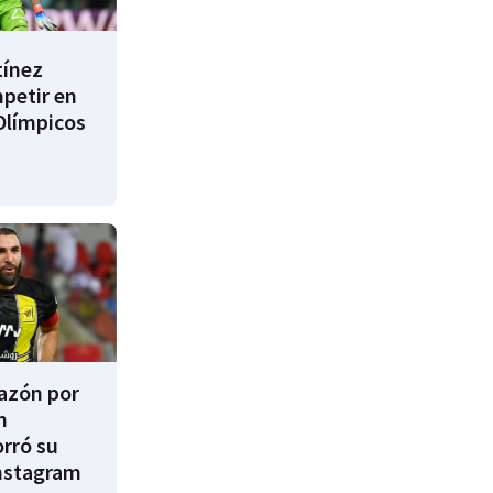
tínez
mpetir en
Olímpicos
razón por
m
rró su
nstagram