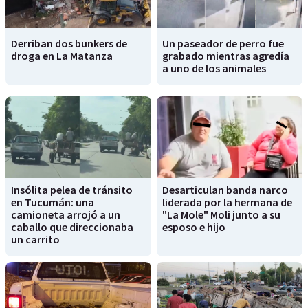
Derriban dos bunkers de
Un paseador de perro fue
droga en La Matanza
grabado mientras agredía
a uno de los animales
Insólita pelea de tránsito
Desarticulan banda narco
en Tucumán: una
liderada por la hermana de
camioneta arrojó a un
"La Mole" Moli junto a su
caballo que direccionaba
esposo e hijo
un carrito