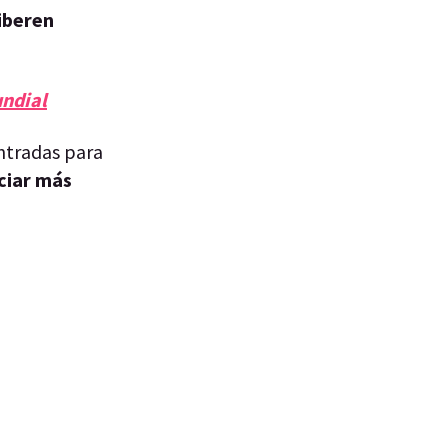
liberen
undial
ntradas para
ociar más