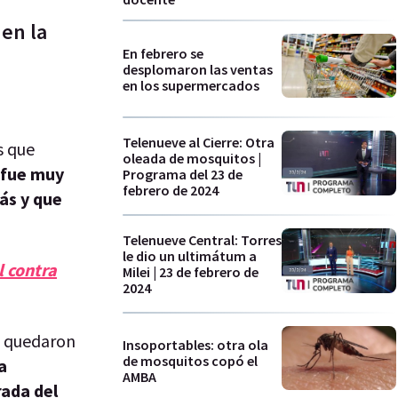
 en la
En febrero se
desplomaron las ventas
en los supermercados
Telenueve al Cierre: Otra
s que
oleada de mosquitos |
l fue muy
Programa del 23 de
febrero de 2024
ás y que
Telenueve Central: Torres
le dio un ultimátum a
l contra
Milei | 23 de febrero de
2024
e quedaron
Insoportables: otra ola
de mosquitos copó el
a
AMBA
rada del