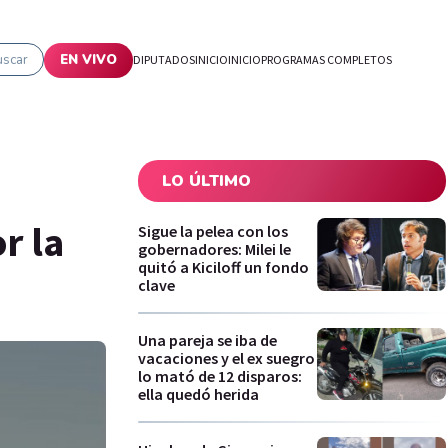
uscar
EN VIVO
DIPUTADOS
INICIO
INICIO
PROGRAMAS COMPLETOS
LO ÚLTIMO
r la
Sigue la pelea con los
gobernadores: Milei le
quitó a Kiciloff un fondo
clave
Una pareja se iba de
vacaciones y el ex suegro
lo mató de 12 disparos:
ella quedó herida