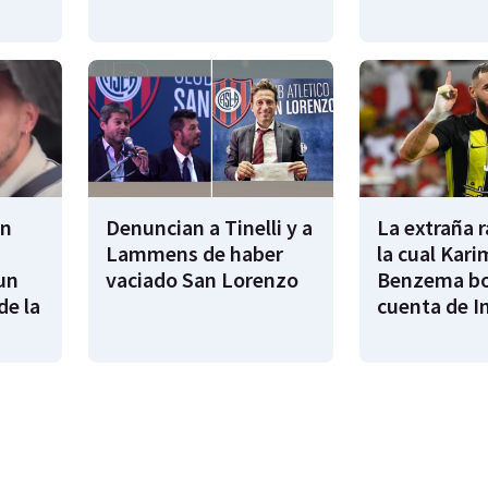
en
Denuncian a Tinelli y a
La extraña 
Lammens de haber
la cual Kari
un
vaciado San Lorenzo
Benzema bo
de la
cuenta de I