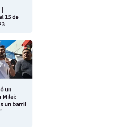
 |
l 15 de
23
ió un
 Milei:
s un barril
"