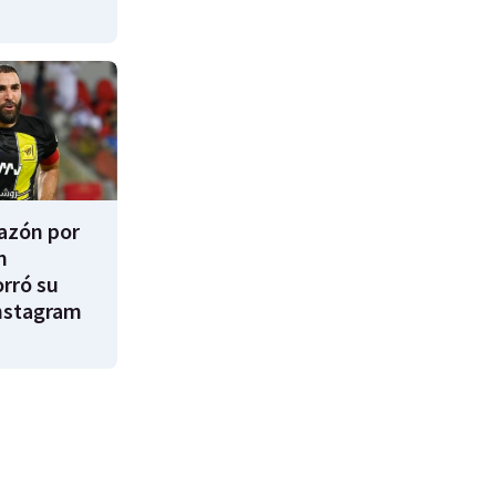
razón por
m
rró su
nstagram