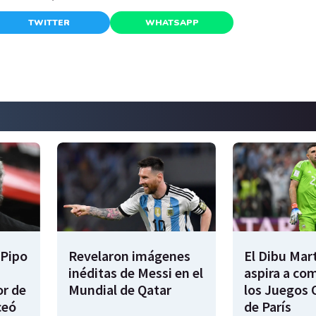
TWITTER
WHATSAPP
 Pipo
Revelaron imágenes
El Dibu Mar
inéditas de Messi en el
aspira a co
or de
Mundial de Qatar
los Juegos 
ceó
de París