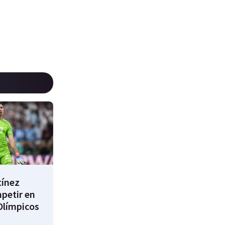
tínez
mpetir en
Olímpicos