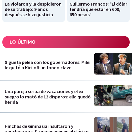
La violaron y la despidieron
Guillermo Francos: "El dólar
de su trabajo: 9 años
tendría que estar en 600,
después se hizo justicia
650 pesos"
LO ÚLTIMO
Sigue la pelea con los gobernadores: Milei
le quitó a Kiciloff un fondo clave
Una pareja se iba de vacaciones y el ex
suegro lo mató de 12 disparos: ella quedó
herida
Hinchas de Gimnasia insultaron y
abuchearon a Sturzenegger en el clásico