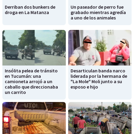
Derriban dos bunkers de
Un paseador de perro fue
droga en La Matanza
grabado mientras agredía
a uno de los animales
Insólita pelea de tránsito
Desarticulan banda narco
en Tucumán: una
liderada por la hermana de
camioneta arrojó a un
"La Mole" Moli junto a su
caballo que direccionaba
esposo e hijo
un carrito