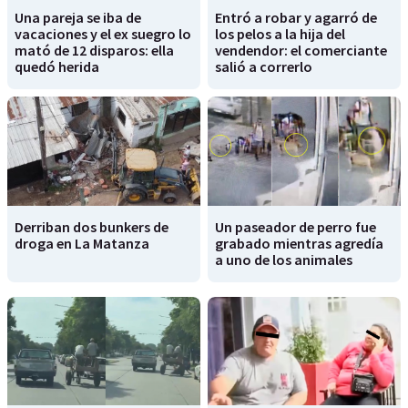
Una pareja se iba de
Entró a robar y agarró de
vacaciones y el ex suegro lo
los pelos a la hija del
mató de 12 disparos: ella
vendendor: el comerciante
quedó herida
salió a correrlo
Derriban dos bunkers de
Un paseador de perro fue
droga en La Matanza
grabado mientras agredía
a uno de los animales