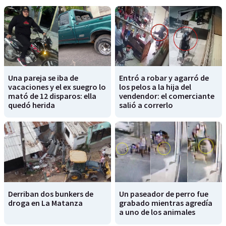
Una pareja se iba de
Entró a robar y agarró de
vacaciones y el ex suegro lo
los pelos a la hija del
mató de 12 disparos: ella
vendendor: el comerciante
quedó herida
salió a correrlo
Derriban dos bunkers de
Un paseador de perro fue
droga en La Matanza
grabado mientras agredía
a uno de los animales