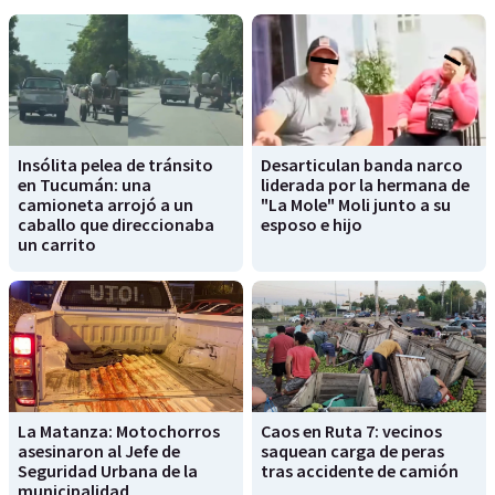
Insólita pelea de tránsito
Desarticulan banda narco
en Tucumán: una
liderada por la hermana de
camioneta arrojó a un
"La Mole" Moli junto a su
caballo que direccionaba
esposo e hijo
un carrito
La Matanza: Motochorros
Caos en Ruta 7: vecinos
asesinaron al Jefe de
saquean carga de peras
Seguridad Urbana de la
tras accidente de camión
municipalidad