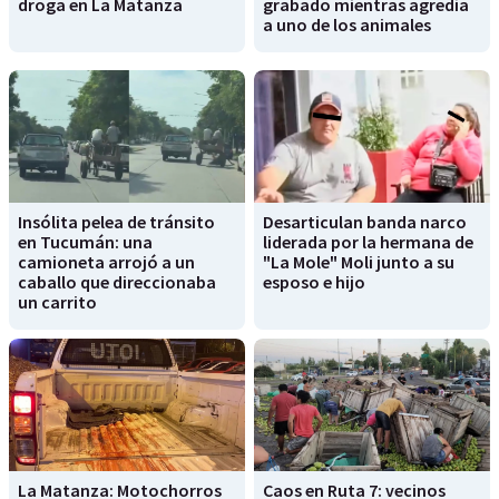
droga en La Matanza
grabado mientras agredía
a uno de los animales
Insólita pelea de tránsito
Desarticulan banda narco
en Tucumán: una
liderada por la hermana de
camioneta arrojó a un
"La Mole" Moli junto a su
caballo que direccionaba
esposo e hijo
un carrito
La Matanza: Motochorros
Caos en Ruta 7: vecinos