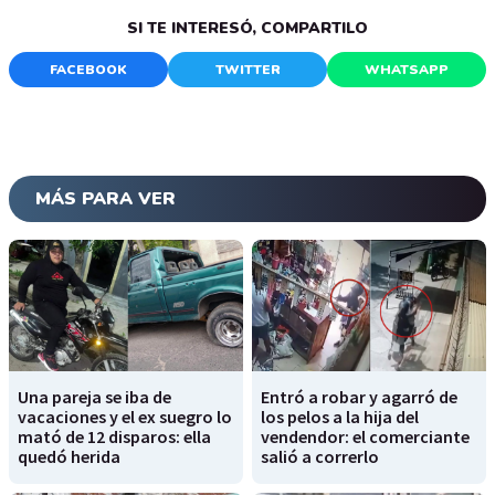
SI TE INTERESÓ, COMPARTILO
FACEBOOK
TWITTER
WHATSAPP
MÁS PARA VER
Una pareja se iba de
Entró a robar y agarró de
vacaciones y el ex suegro lo
los pelos a la hija del
mató de 12 disparos: ella
vendendor: el comerciante
quedó herida
salió a correrlo