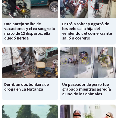
Una pareja se iba de
Entró a robar y agarró de
vacaciones y el ex suegro lo
los pelos a la hija del
mató de 12 disparos: ella
vendendor: el comerciante
quedó herida
salió a correrlo
Derriban dos bunkers de
Un paseador de perro fue
droga en La Matanza
grabado mientras agredía
a uno de los animales