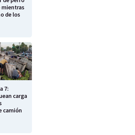
 mientras
o de los
a 7:
uean carga
s
e camión