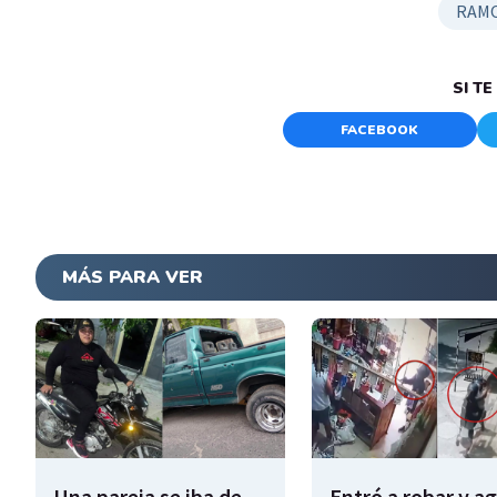
RAMO
SI T
FACEBOOK
MÁS PARA VER
Una pareja se iba de
Entró a robar y a