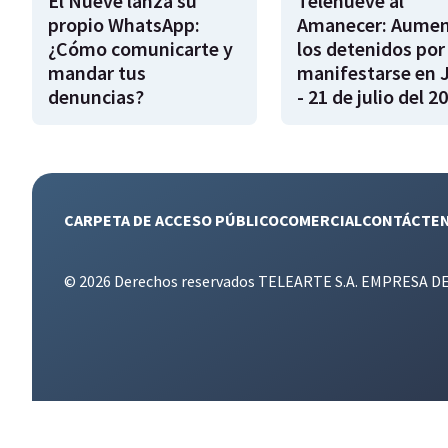
El Nueve lanza su
Telenueve al
propio WhatsApp:
Amanecer: Aume
¿Cómo comunicarte y
los detenidos por
mandar tus
manifestarse en 
denuncias?
- 21 de julio del 2
CARPETA DE ACCESO PÚBLICO
COMERCIAL
CONTÁCTE
© 2026 Derechos reservados TELEARTE S.A. EMPRESA D