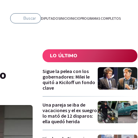
Buscar
DIPUTADOS
INICIO
INICIO
PROGRAMAS COMPLETOS
LO ÚLTIMO
ro
Sigue la pelea con los
gobernadores: Milei le
quitó a Kiciloff un fondo
clave
Una pareja se iba de
vacaciones y el ex suegro
lo mató de 12 disparos:
ella quedó herida