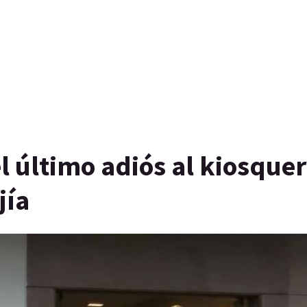
l último adiós al kiosque
jía