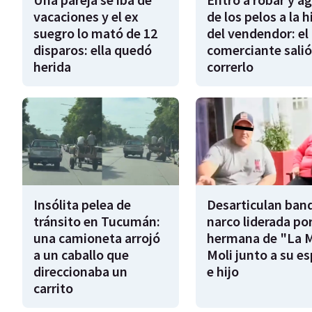
vacaciones y el ex
de los pelos a la h
suegro lo mató de 12
del vendendor: el
disparos: ella quedó
comerciante salió
herida
correrlo
Insólita pelea de
Desarticulan ban
tránsito en Tucumán:
narco liderada por
una camioneta arrojó
hermana de "La 
a un caballo que
Moli junto a su e
direccionaba un
e hijo
carrito