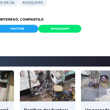
S MEJÍA
KIOSQUERO
E INTERESÓ, COMPARTILO
TWITTER
WHATSAPP
garró
Derriban dos bunkers
Un paseador