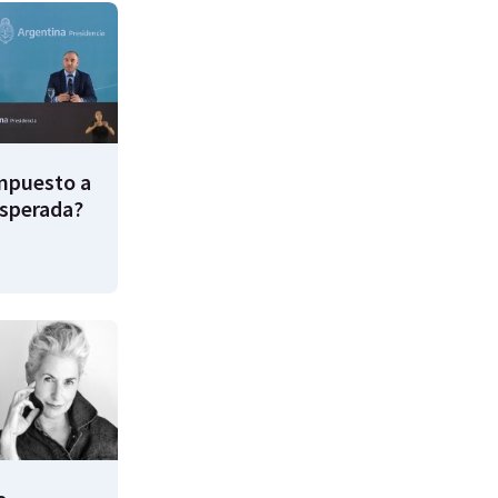
impuesto a
esperada?