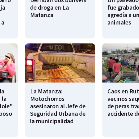
ija
de droga en La
fue grabado
Matanza
agredía a un
 a
animales
da
La Matanza:
Caos en Rut
 la
Motochorros
vecinos saq
Mole"
asesinaron al Jefe de
de peras tra
sposo
Seguridad Urbana de
accidente d
la municipalidad