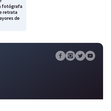
e
a fotógrafa
e retrata
ayores de