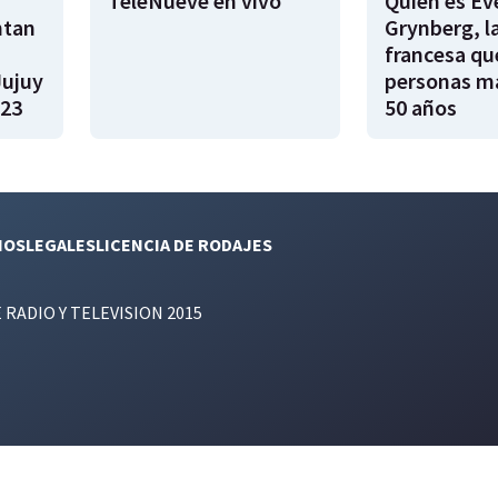
TeleNueve en vivo
Quién es Ev
ntan
Grynberg, l
francesa qu
Jujuy
personas m
023
50 años
NOS
LEGALES
LICENCIA DE RODAJES
E RADIO Y TELEVISION 2015