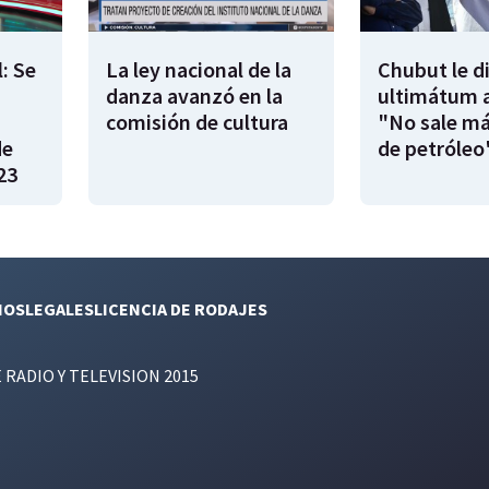
: Se
La ley nacional de la
Chubut le d
danza avanzó en la
ultimátum a
|
comisión de cultura
"No sale má
de
de petróleo
23
NOS
LEGALES
LICENCIA DE RODAJES
E RADIO Y TELEVISION 2015