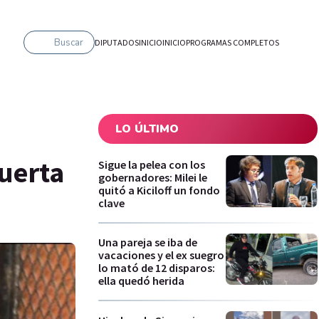
Buscar
DIPUTADOS
INICIO
INICIO
PROGRAMAS COMPLETOS
LO ÚLTIMO
puerta
Sigue la pelea con los
gobernadores: Milei le
quitó a Kiciloff un fondo
clave
Una pareja se iba de
vacaciones y el ex suegro
lo mató de 12 disparos:
ella quedó herida