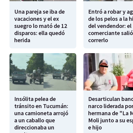
Una pareja se iba de
Entró a robar y a
vacaciones y el ex
de los pelos a la h
suegro lo mató de 12
del vendendor: el
disparos: ella quedó
comerciante salió
herida
correrlo
Insólita pelea de
Desarticulan ban
tránsito en Tucumán:
narco liderada por
una camioneta arrojó
hermana de "La 
a un caballo que
Moli junto a su e
direccionaba un
e hijo