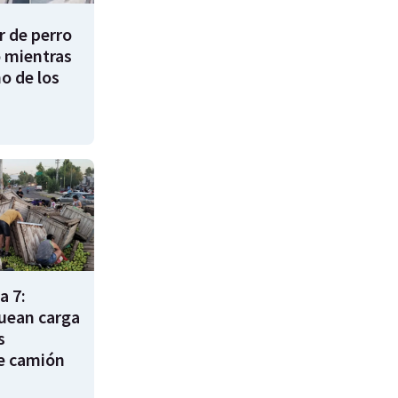
 de perro
 mientras
o de los
a 7:
uean carga
s
e camión