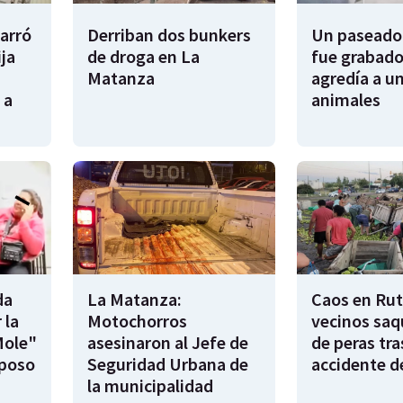
garró
Derriban dos bunkers
Un paseador
ija
de droga en La
fue grabado
Matanza
agredía a un
 a
animales
da
La Matanza:
Caos en Rut
 la
Motochorros
vecinos saq
Mole"
asesinaron al Jefe de
de peras tra
sposo
Seguridad Urbana de
accidente d
la municipalidad