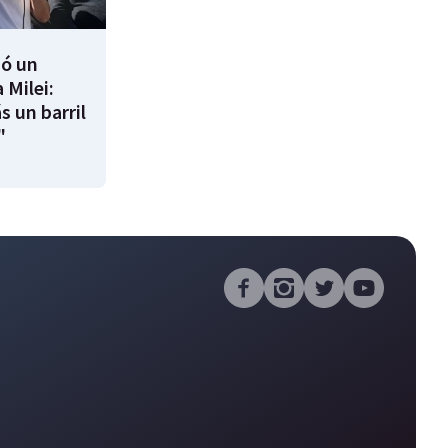
ió un
 Milei:
s un barril
"