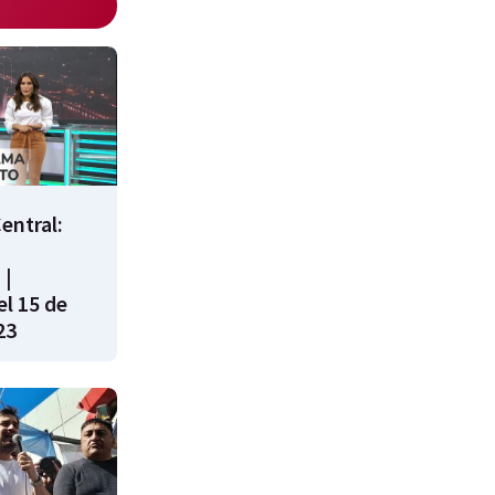
entral:
 |
l 15 de
23