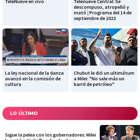
TeleNueve en vivo
Telenueve Central: Se
descompuso, atropelló y
mató | Programa del 14 de
septiembre de 2023
La ley nacional de la danza
Chubut le dió un ultimátum
avanzó en la comisión de
a Milei: "No sale más un
cultura
barril de petróleo"
LO ÚLTIMO
Sigue la pelea con los gobernadores: Milei