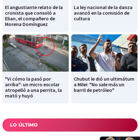
El angustiante relato de la
La ley nacional de la danza
cronista que consoló a
avanzó en la comisión de
Elian, el compañero de
cultura
Morena Domínguez
"Vi cómo la pasó por
Chubut le dió un ultimátum
arriba": un micro escolar
a Milei: "No sale más un
atropelló a una perrita, la
barril de petróleo"
mató y huyó
LO ÚLTIMO