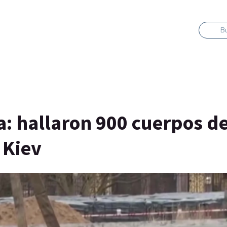
B
ia: hallaron 900 cuerpos d
 Kiev