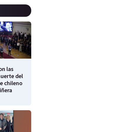
on las
uerte del
e chileno
iñera