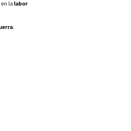
 en la
labor
uerra
.