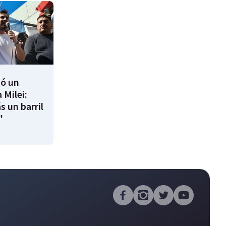
ió un
 Milei:
s un barril
"