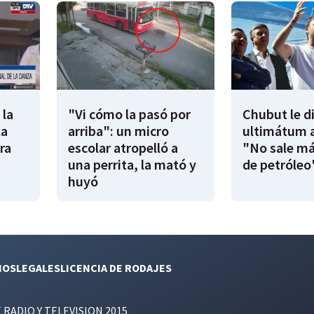
 la
"Vi cómo la pasó por
Chubut le d
la
arriba": un micro
ultimátum a
ra
escolar atropelló a
"No sale má
una perrita, la mató y
de petróleo
huyó
NOS
LEGALES
LICENCIA DE RODAJES
E RADIO Y TELEVISION 2015