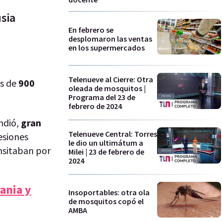
sia
En febrero se
desplomaron las ventas
en los supermercados
Telenueve al Cierre: Otra
ás de
900
oleada de mosquitos |
Programa del 23 de
febrero de 2024
ndió,
gran
Telenueve Central: Torres
esiones
le dio un ultimátum a
nsitaban por
Milei | 23 de febrero de
2024
rania y
Insoportables: otra ola
de mosquitos copó el
AMBA