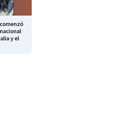
i comenzó
rnacional
alia y el