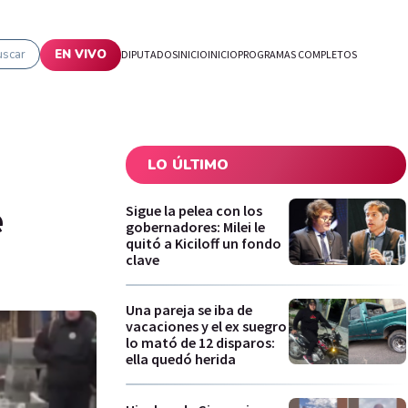
uscar
EN VIVO
DIPUTADOS
INICIO
INICIO
PROGRAMAS COMPLETOS
LO ÚLTIMO
e
Sigue la pelea con los
gobernadores: Milei le
quitó a Kiciloff un fondo
clave
Una pareja se iba de
vacaciones y el ex suegro
lo mató de 12 disparos:
ella quedó herida