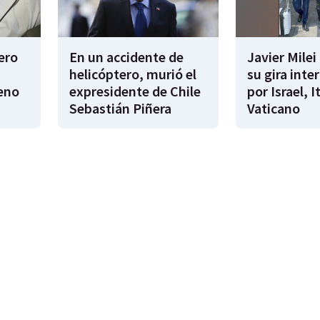
tero
En un accidente de
Javier Mile
helicóptero, murió el
su gira inte
eno
expresidente de Chile
por Israel, It
Sebastián Piñera
Vaticano