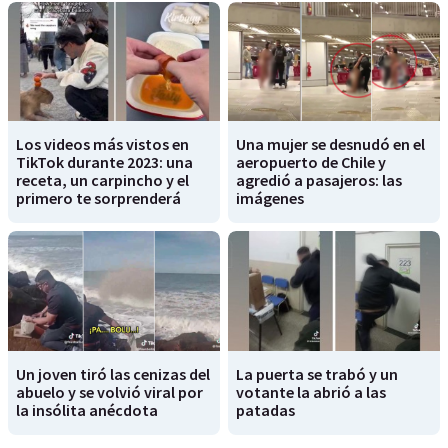
Los videos más vistos en
Una mujer se desnudó en el
TikTok durante 2023: una
aeropuerto de Chile y
receta, un carpincho y el
agredió a pasajeros: las
primero te sorprenderá
imágenes
Un joven tiró las cenizas del
La puerta se trabó y un
abuelo y se volvió viral por
votante la abrió a las
la insólita anécdota
patadas