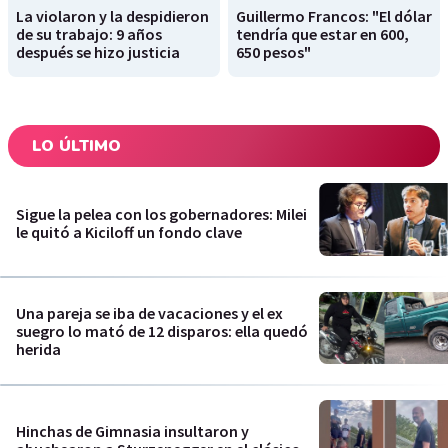
La violaron y la despidieron
Guillermo Francos: "El dólar
de su trabajo: 9 años
tendría que estar en 600,
después se hizo justicia
650 pesos"
LO ÚLTIMO
Sigue la pelea con los gobernadores: Milei
le quitó a Kiciloff un fondo clave
Una pareja se iba de vacaciones y el ex
suegro lo mató de 12 disparos: ella quedó
herida
Hinchas de Gimnasia insultaron y