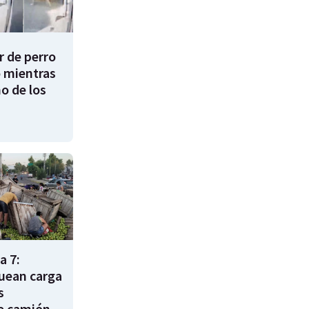
 de perro
 mientras
o de los
a 7:
uean carga
s
e camión