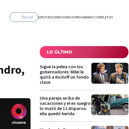
Buscar
DIPUTADOS
INICIO
INICIO
PROGRAMAS COMPLETOS
LO ÚLTIMO
ndro,
Sigue la pelea con los
gobernadores: Milei le
quitó a Kiciloff un fondo
clave
Una pareja se iba de
vacaciones y el ex suegro
lo mató de 12 disparos:
ella quedó herida