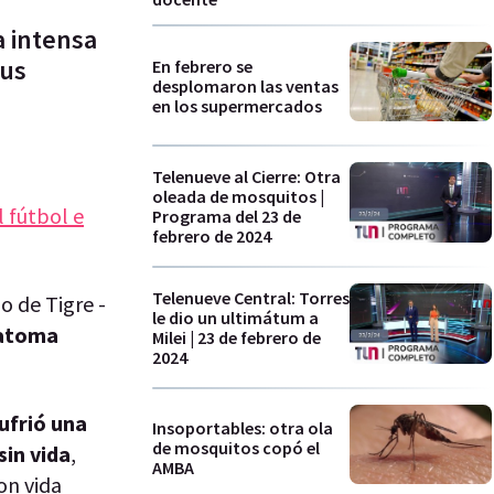
a intensa
sus
En febrero se
desplomaron las ventas
en los supermercados
Telenueve al Cierre: Otra
oleada de mosquitos |
l fútbol e
Programa del 23 de
febrero de 2024
Telenueve Central: Torres
o de Tigre -
le dio un ultimátum a
matoma
Milei | 23 de febrero de
2024
ufrió una
Insoportables: otra ola
de mosquitos copó el
sin vida
,
AMBA
on vida