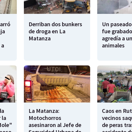
garró
Derriban dos bunkers
Un paseador
ija
de droga en La
fue grabado
Matanza
agredía a un
 a
animales
da
La Matanza:
Caos en Rut
 la
Motochorros
vecinos saq
Mole"
asesinaron al Jefe de
de peras tra
sposo
Seguridad Urbana de
accidente d