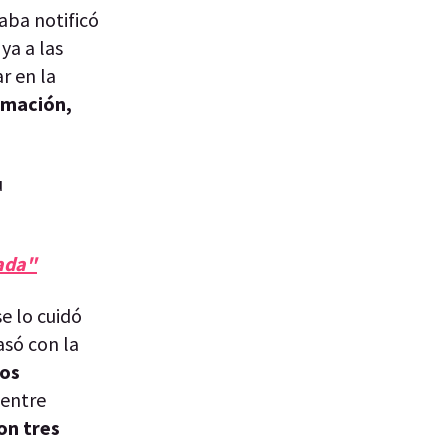
daba notificó
ya a las
ar en la
imación,
u
ada"
e lo cuidó
asó con la
los
entre
on tres