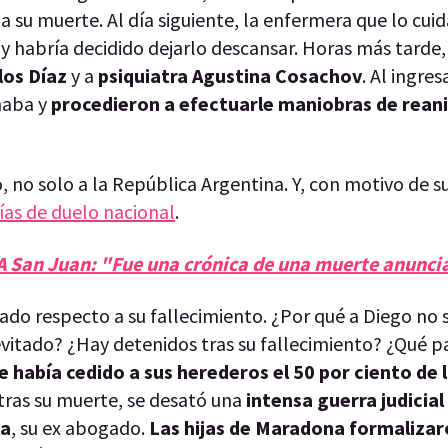
 a su muerte. Al día siguiente, la enfermera que lo cui
y habría decidido dejarlo descansar. Horas más tarde, 
los Díaz
y a
psiquiatra Agustina Cosachov
. Al ingres
naba y
procedieron a efectuarle maniobras de rean
 no solo a la República Argentina. Y, con motivo de s
ías de duelo nacional
.
 San Juan: "Fue una crónica de una muerte anunci
ado respecto a su fallecimiento. ¿Por qué a Diego no s
itado? ¿Hay detenidos tras su fallecimiento? ¿Qué p
e había cedido a sus herederos el 50 por ciento de 
 tras su muerte, se desató una
intensa guerra judicial
la
, su ex abogado.
Las hijas de Maradona formalizar