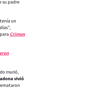
e su padre
 tenía un
días",
para
Crimen
ieron
ndo murió,
radona vivió
 remataron