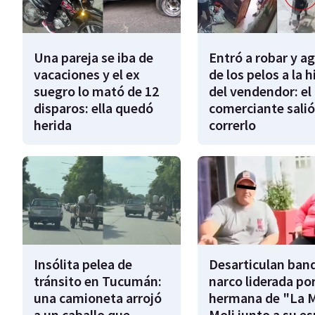
Una pareja se iba de
Entró a robar y a
vacaciones y el ex
de los pelos a la h
suegro lo mató de 12
del vendendor: el
disparos: ella quedó
comerciante salió
herida
correrlo
Insólita pelea de
Desarticulan ban
tránsito en Tucumán:
narco liderada por
una camioneta arrojó
hermana de "La 
a un caballo que
Moli junto a su e