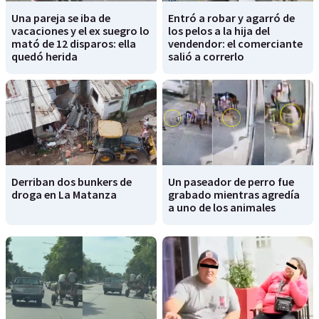
Una pareja se iba de
Entró a robar y agarró de
vacaciones y el ex suegro lo
los pelos a la hija del
mató de 12 disparos: ella
vendendor: el comerciante
quedó herida
salió a correrlo
Derriban dos bunkers de
Un paseador de perro fue
droga en La Matanza
grabado mientras agredía
a uno de los animales