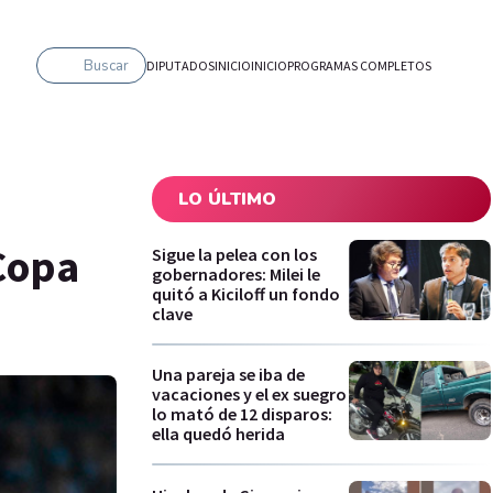
Buscar
DIPUTADOS
INICIO
INICIO
PROGRAMAS COMPLETOS
LO ÚLTIMO
 Copa
Sigue la pelea con los
gobernadores: Milei le
quitó a Kiciloff un fondo
clave
Una pareja se iba de
vacaciones y el ex suegro
lo mató de 12 disparos:
ella quedó herida