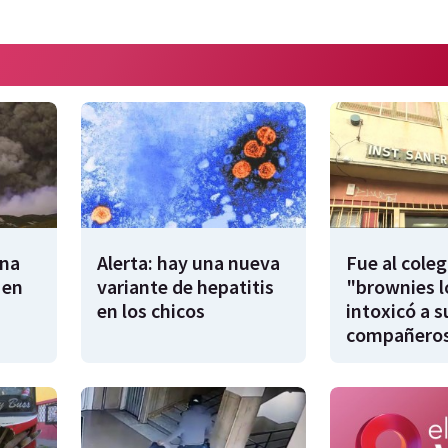
tna
Alerta: hay una nueva
Fue al coleg
 en
variante de hepatitis
"brownies l
en los chicos
intoxicó a s
compañero