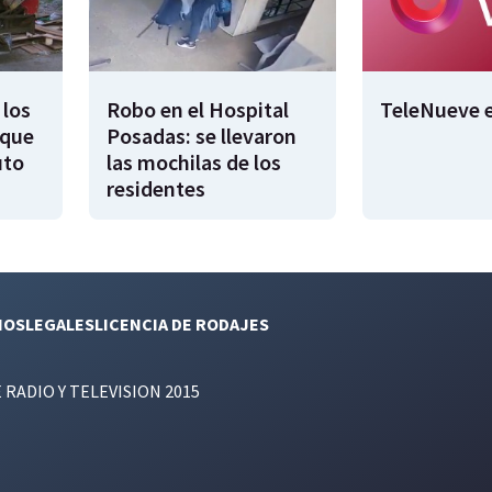
 los
Robo en el Hospital
TeleNueve e
 que
Posadas: se llevaron
uto
las mochilas de los
residentes
NOS
LEGALES
LICENCIA DE RODAJES
E RADIO Y TELEVISION 2015