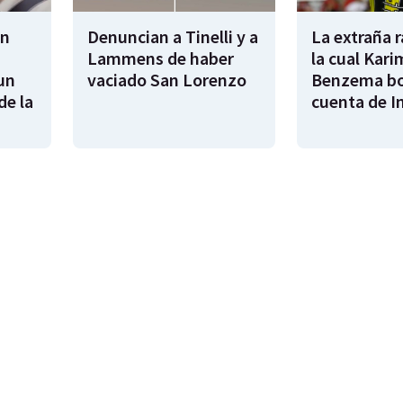
en
Denuncian a Tinelli y a
La extraña 
Lammens de haber
la cual Kari
un
vaciado San Lorenzo
Benzema bo
de la
cuenta de I