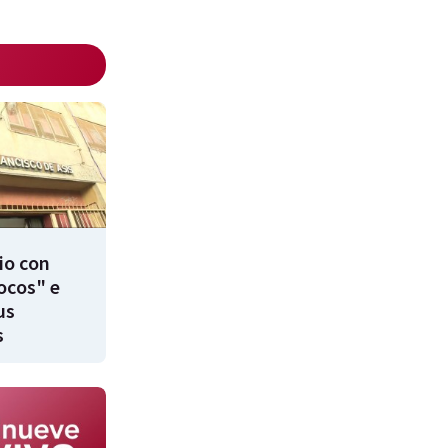
io con
ocos" e
us
s