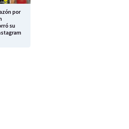
razón por
m
rró su
nstagram