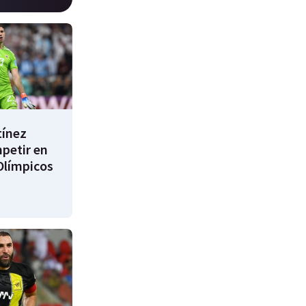
tínez
mpetir en
Olímpicos