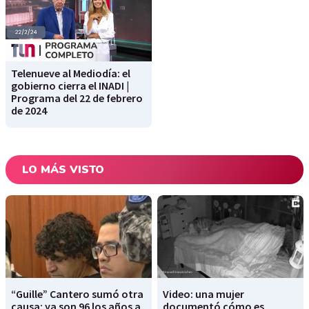
Telenueve al Mediodía: el
gobierno cierra el INADI |
Programa del 22 de febrero
de 2024
LO MÁS VISTO
“Guille” Cantero sumó otra
Video: una mujer
causa: ya son 96 los años a
documentó cómo es