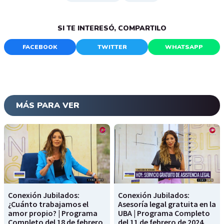
SI TE INTERESÓ, COMPARTILO
FACEBOOK
TWITTER
WHATSAPP
MÁS PARA VER
Conexión Jubilados:
Conexión Jubilados:
¿Cuánto trabajamos el
Asesoría legal gratuita en la
amor propio? | Programa
UBA | Programa Completo
Completo del 18 de febrero
del 11 de febrero de 2024