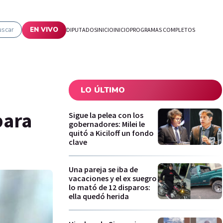
uscar
EN VIVO
DIPUTADOS
INICIO
INICIO
PROGRAMAS COMPLETOS
LO ÚLTIMO
para
Sigue la pelea con los
gobernadores: Milei le
quitó a Kiciloff un fondo
clave
Una pareja se iba de
vacaciones y el ex suegro
lo mató de 12 disparos:
ella quedó herida