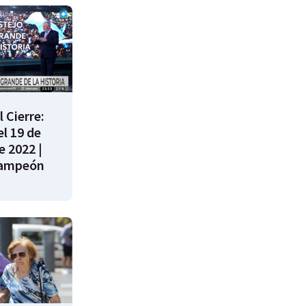
 Cierre:
l 19 de
e 2022 |
campeón