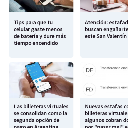
Tips para que tu
Atención: estafa
celular gaste menos
buscan engañart
de batería y dure más
este San Valentín
tiempo encendido
Las billeteras virtuales
Nuevas estafas c
se consolidan como la
billeteras virtuale
segunda opción de
algunos cobran d
pago en Argentina
por "pasar mal" e