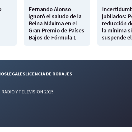
o
Fernando Alonso
Incertidumb
ignoró el saludo de la
jubilados: P
Reina Máxima en el
reducción d
Gran Premio de Países
la mínima si
Bajos de Fórmula 1
suspende el
NOS
LEGALES
LICENCIA DE RODAJES
E RADIO Y TELEVISION 2015