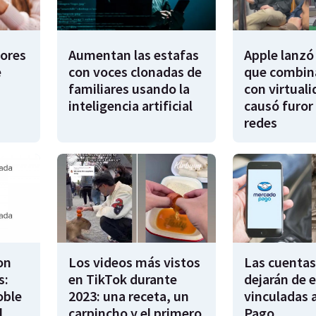
dores
Aumentan las estafas
Apple lanzó 
e
con voces clonadas de
que combina
familiares usando la
con virtuali
inteligencia artificial
causó furor 
redes
on
Los videos más vistos
Las cuentas
s:
en TikTok durante
dejarán de e
oble
2023: una receta, un
vinculadas 
l
carpincho y el primero
Pago