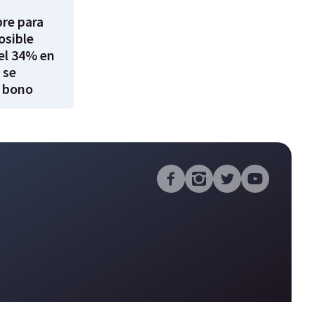
re para
osible
el 34% en
 se
 bono