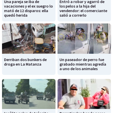
Una pareja se iba de
Entró a robar y agarró de
vacaciones y el ex suegro lo
los pelos a la hija del
mató de 12 disparos: ella
vendendor: el comerciante
quedó herida
salió a correrlo
Derriban dos bunkers de
Un paseador de perro fue
droga en La Matanza
grabado mientras agredía
a uno de los animales