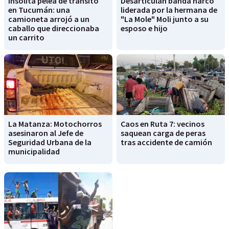
Insólita pelea de tránsito
Desarticulan banda narco
en Tucumán: una
liderada por la hermana de
camioneta arrojó a un
"La Mole" Moli junto a su
caballo que direccionaba
esposo e hijo
un carrito
La Matanza: Motochorros
Caos en Ruta 7: vecinos
asesinaron al Jefe de
saquean carga de peras
Seguridad Urbana de la
tras accidente de camión
municipalidad