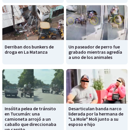
Derriban dos bunkers de
Un paseador de perro fue
droga en La Matanza
grabado mientras agredía
a uno de los animales
Insólita pelea de tránsito
Desarticulan banda narco
en Tucumán: una
liderada por la hermana de
camioneta arrojó a un
"La Mole" Moli junto a su
caballo que direccionaba
esposo e hijo
un carrito