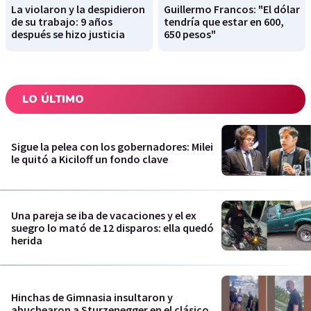
La violaron y la despidieron
Guillermo Francos: "El dólar
de su trabajo: 9 años
tendría que estar en 600,
después se hizo justicia
650 pesos"
LO ÚLTIMO
Sigue la pelea con los gobernadores: Milei
le quitó a Kiciloff un fondo clave
Una pareja se iba de vacaciones y el ex
suegro lo mató de 12 disparos: ella quedó
herida
Hinchas de Gimnasia insultaron y
abuchearon a Sturzenegger en el clásico