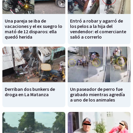
Una pareja se iba de
Entró a robar y agarró de
vacaciones y el ex suegro lo
los pelos a la hija del
mató de 12 disparos: ella
vendendor: el comerciante
quedó herida
salió a correrlo
Derriban dos bunkers de
Un paseador de perro fue
droga en La Matanza
grabado mientras agredía
a uno de los animales