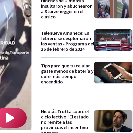
Hinchas de Gimnasia
insultaron y abuchearon
a Sturzenegger en el
clásico
Telenueve Amanece: En
febrero se desplomaron
las ventas - Programa del
26 de febrero de 2024
Tips para que tu celular
gaste menos de batería y
dure más tiempo
encendido
Nicolás Trotta sobre el
ciclo lectivo "El estado
no remite a las
provincias el incentivo
docente"