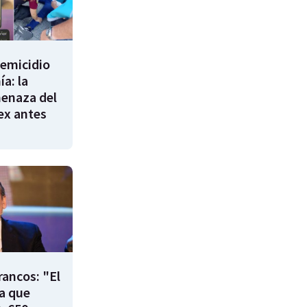
femicidio
a: la
enaza del
 ex antes
rancos: "El
ía que