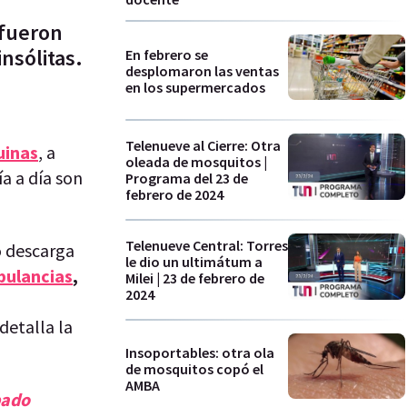
 fueron
nsólitas.
En febrero se
desplomaron las ventas
en los supermercados
Telenueve al Cierre: Otra
uinas
, a
oleada de mosquitos |
a a día son
Programa del 23 de
febrero de 2024
Telenueve Central: Torres
o descarga
le dio un ultimátum a
ulancias
,
Milei | 23 de febrero de
2024
detalla la
Insoportables: otra ola
de mosquitos copó el
AMBA
bado