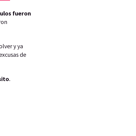
culos fueron
ron
lver y ya
 excusas de
sito
.