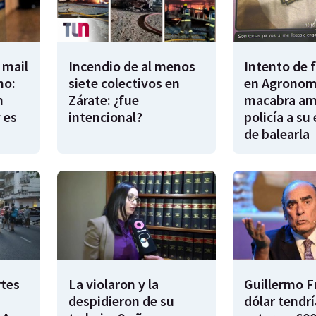
 mail
Incendio de al menos
Intento de 
no:
siete colectivos en
en Agronomí
n
Zárate: ¿fue
macabra am
 es
intencional?
policía a su
de balearla
rtes
La violaron y la
Guillermo F
despidieron de su
dólar tendr