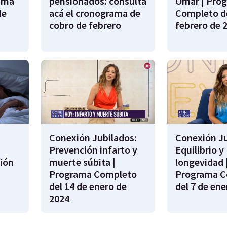
rama
pensionados: consultá
Omar | Pro
de
acá el cronograma de
Completo de
cobro de febrero
febrero de 
Conexión Jubilados:
Conexión Ju
Prevención infarto y
Equilibrio y
ión
muerte súbita |
longevidad 
s
Programa Completo
Programa C
del 14 de enero de
del 7 de ene
2024