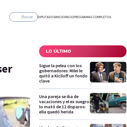
Buscar
DIPUTADOS
INICIO
INICIO
PROGRAMAS COMPLETOS
LO ÚLTIMO
ser
Sigue la pelea con los
gobernadores: Milei le
quitó a Kiciloff un fondo
clave
Una pareja se iba de
vacaciones y el ex suegro
lo mató de 12 disparos:
ella quedó herida