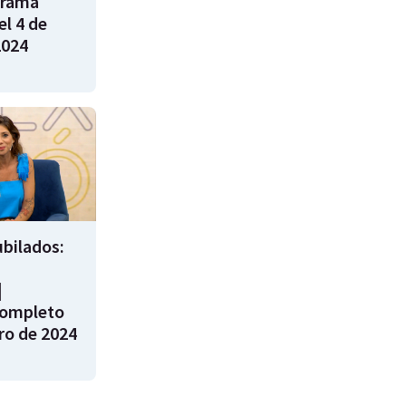
grama
l 4 de
2024
bilados:
|
ompleto
ro de 2024