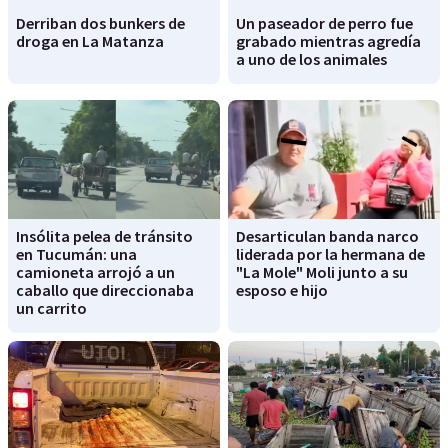
Derriban dos bunkers de
Un paseador de perro fue
droga en La Matanza
grabado mientras agredía
a uno de los animales
Insólita pelea de tránsito
Desarticulan banda narco
en Tucumán: una
liderada por la hermana de
camioneta arrojó a un
"La Mole" Moli junto a su
caballo que direccionaba
esposo e hijo
un carrito