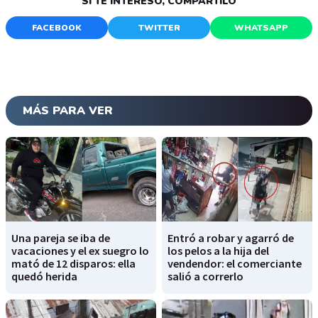
SI TE INTERESÓ, COMPARTILO
FACEBOOK
TWITTER
WHATSAPP
MÁS PARA VER
Una pareja se iba de
Entró a robar y agarró de
vacaciones y el ex suegro lo
los pelos a la hija del
mató de 12 disparos: ella
vendendor: el comerciante
quedó herida
salió a correrlo