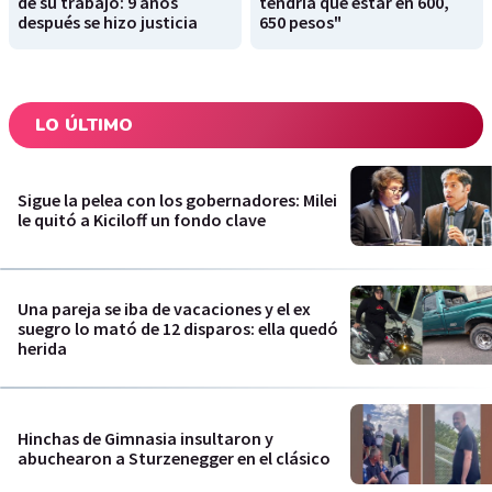
de su trabajo: 9 años
tendría que estar en 600,
después se hizo justicia
650 pesos"
LO ÚLTIMO
Sigue la pelea con los gobernadores: Milei
le quitó a Kiciloff un fondo clave
Una pareja se iba de vacaciones y el ex
suegro lo mató de 12 disparos: ella quedó
herida
Hinchas de Gimnasia insultaron y
abuchearon a Sturzenegger en el clásico