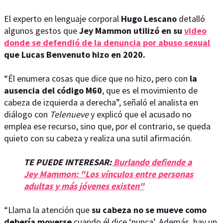
El experto en lenguaje corporal
Hugo Lescano
detalló
algunos gestos que
Jey Mammon utilizó en su
video
donde se defendió de la denuncia por abuso sexual
que Lucas Benvenuto hizo en 2020.
“Él enumera cosas que dice que no hizo, pero con
la
ausencia del código M60
, que es el movimiento de
cabeza de izquierda a derecha”, señaló el analista en
diálogo con
Telenueve
y explicó que el acusado no
emplea ese recurso, sino que, por el contrario, se queda
quieto con su cabeza y realiza una sutil afirmación.
TE PUEDE INTERESAR:
Burlando defiende a
Jey Mammon: "Los vínculos entre personas
adultas y más jóvenes existen"
“Llama la atención que
su cabeza no se mueve como
debería moverse
cuando él dice ‘nunca’. Además, hay un