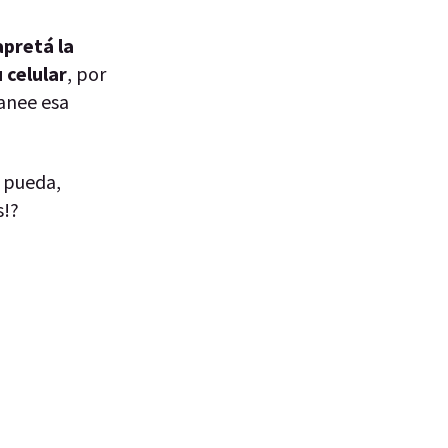
apretá la
 celular
, por
canee esa
o pueda,
s!?