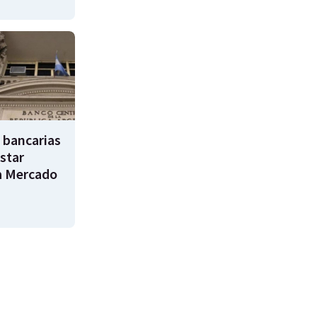
 bancarias
star
a Mercado