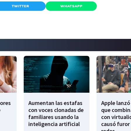
TWITTER
WHATSAPP
dores
Aumentan las estafas
Apple lanzó 
e
con voces clonadas de
que combina
familiares usando la
con virtuali
inteligencia artificial
causó furor 
redes