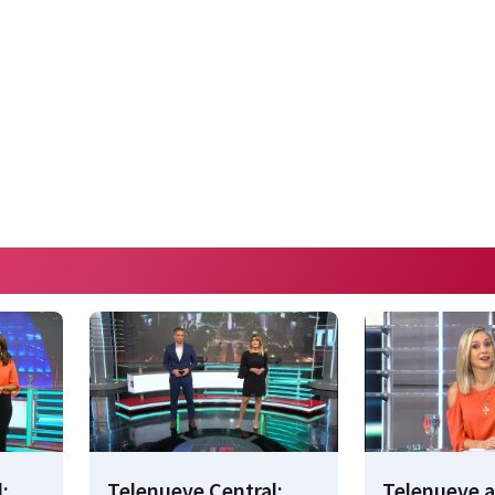
:
Telenueve Central:
Telenueve a