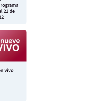
programa
l 21 de
22
n vivo