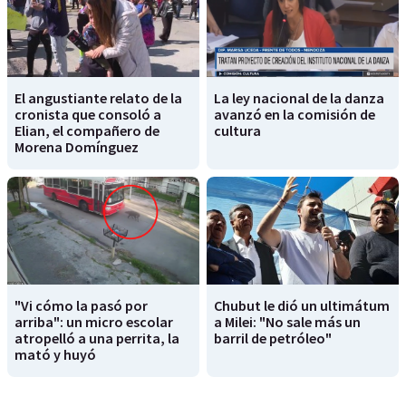
El angustiante relato de la
La ley nacional de la danza
cronista que consoló a
avanzó en la comisión de
Elian, el compañero de
cultura
Morena Domínguez
"Vi cómo la pasó por
Chubut le dió un ultimátum
arriba": un micro escolar
a Milei: "No sale más un
atropelló a una perrita, la
barril de petróleo"
mató y huyó