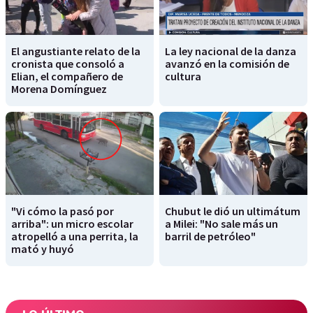
El angustiante relato de la
La ley nacional de la danza
cronista que consoló a
avanzó en la comisión de
Elian, el compañero de
cultura
Morena Domínguez
"Vi cómo la pasó por
Chubut le dió un ultimátum
arriba": un micro escolar
a Milei: "No sale más un
atropelló a una perrita, la
barril de petróleo"
mató y huyó