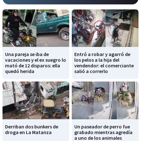
Una pareja se iba de
Entró a robar y agarró de
vacaciones y el ex suegro lo
los pelos a la hija del
mató de 12 disparos: ella
vendendor: el comerciante
quedó herida
salió a correrlo
Derriban dos bunkers de
Un paseador de perro fue
droga en La Matanza
grabado mientras agredía
a uno de los animales