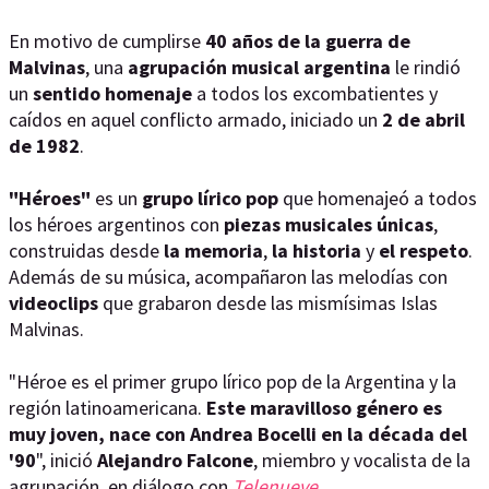
En motivo de cumplirse
40 años de la guerra de
Malvinas
, una
agrupación musical argentina
le rindió
un
sentido homenaje
a todos los excombatientes y
caídos en aquel conflicto armado, iniciado un
2 de abril
de 1982
.
"Héroes"
es un
grupo lírico pop
que homenajeó a todos
los héroes argentinos con
piezas musicales únicas
,
construidas desde
la memoria
,
la historia
y
el respeto
.
Además de su música, acompañaron las melodías con
videoclips
que grabaron desde las mismísimas Islas
Malvinas.
"Héroe es el primer grupo lírico pop de la Argentina y la
región latinoamericana.
Este maravilloso género es
muy joven, nace con Andrea Bocelli en la década del
'90
", inició
Alejandro Falcone
, miembro y vocalista de la
agrupación, en diálogo con
Telenueve
.