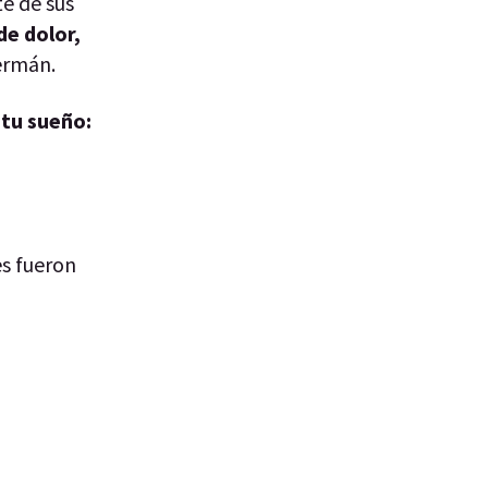
te de sus
de dolor,
Germán.
 tu sueño:
es fueron