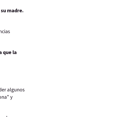
 su madre.
ncias
a que la
nder algunos
ona" y