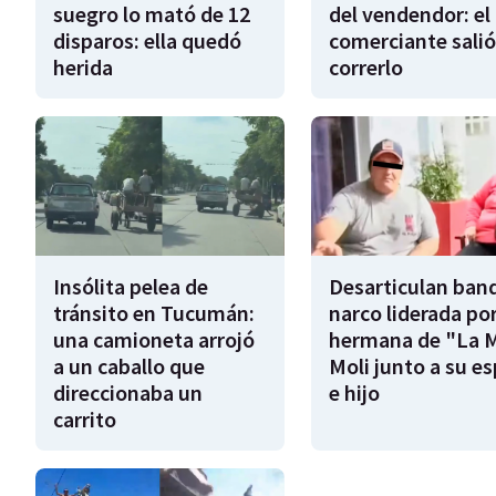
suegro lo mató de 12
del vendendor: el
disparos: ella quedó
comerciante salió
herida
correrlo
Insólita pelea de
Desarticulan ban
tránsito en Tucumán:
narco liderada por
una camioneta arrojó
hermana de "La 
a un caballo que
Moli junto a su e
direccionaba un
e hijo
carrito