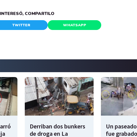
E INTERESÓ, COMPARTILO
TWITTER
WHATSAPP
garró
Derriban dos bunkers
Un paseador
ija
de droga en La
fue grabado