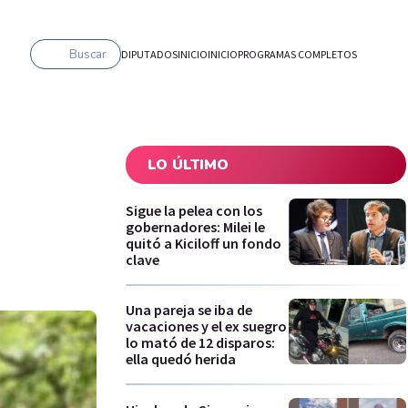
Buscar
DIPUTADOS
INICIO
INICIO
PROGRAMAS COMPLETOS
LO ÚLTIMO
Sigue la pelea con los
gobernadores: Milei le
quitó a Kiciloff un fondo
clave
Una pareja se iba de
vacaciones y el ex suegro
lo mató de 12 disparos:
ella quedó herida