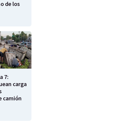
o de los
a 7:
uean carga
s
e camión