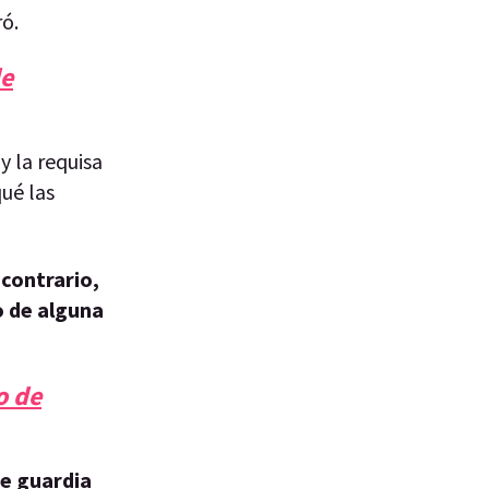
ró.
de
y la requisa
ué las
 contrario,
o de alguna
o de
e guardia