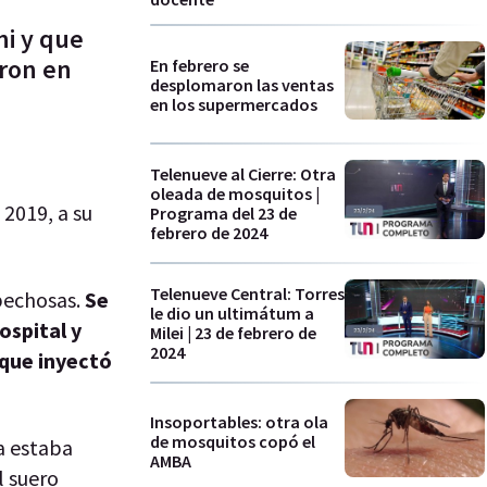
ni y que
eron en
En febrero se
desplomaron las ventas
en los supermercados
Telenueve al Cierre: Otra
oleada de mosquitos |
2019, a su
Programa del 23 de
febrero de 2024
Telenueve Central: Torres
pechosas.
Se
le dio un ultimátum a
ospital y
Milei | 23 de febrero de
2024
 que inyectó
Insoportables: otra ola
de mosquitos copó el
a estaba
AMBA
l suero