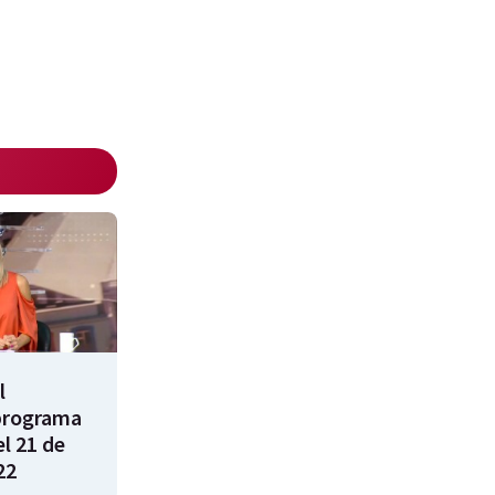
l
programa
l 21 de
22