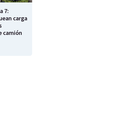
a 7:
uean carga
s
e camión