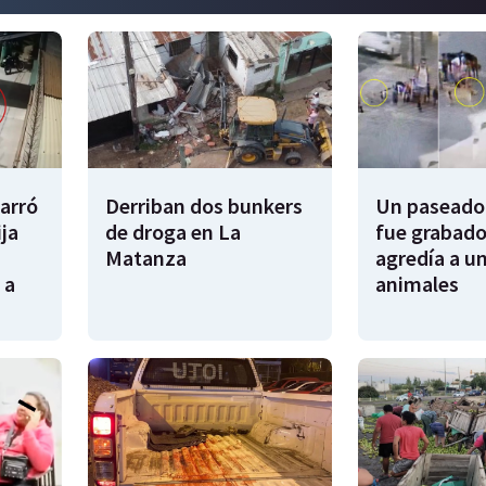
garró
Derriban dos bunkers
Un paseador
ija
de droga en La
fue grabado
Matanza
agredía a un
 a
animales