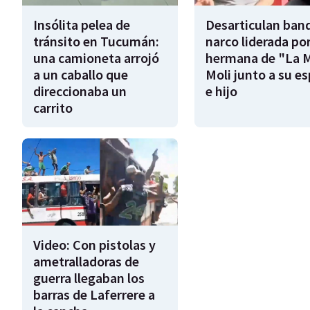
Insólita pelea de
Desarticulan ban
tránsito en Tucumán:
narco liderada por
una camioneta arrojó
hermana de "La 
a un caballo que
Moli junto a su e
direccionaba un
e hijo
carrito
Video: Con pistolas y
ametralladoras de
guerra llegaban los
barras de Laferrere a