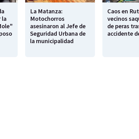
da
La Matanza:
Caos en Rut
 la
Motochorros
vecinos saq
Mole"
asesinaron al Jefe de
de peras tra
sposo
Seguridad Urbana de
accidente d
la municipalidad