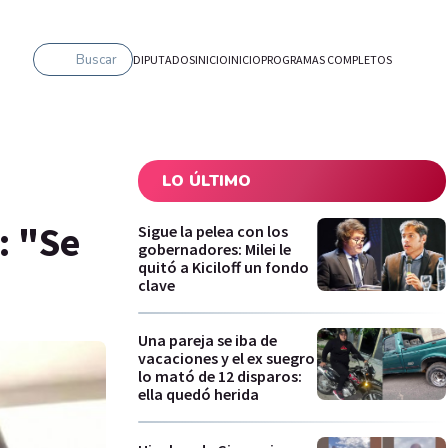
Buscar
DIPUTADOS
INICIO
INICIO
PROGRAMAS COMPLETOS
LO ÚLTIMO
: "Se
Sigue la pelea con los
gobernadores: Milei le
quitó a Kiciloff un fondo
clave
Una pareja se iba de
vacaciones y el ex suegro
lo mató de 12 disparos:
ella quedó herida