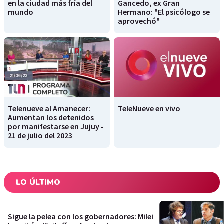
en la ciudad más fría del
Gancedo, ex Gran
mundo
Hermano: "El psicólogo se
aprovechó"
Telenueve al Amanecer:
TeleNueve en vivo
Aumentan los detenidos
por manifestarse en Jujuy -
21 de julio del 2023
LO ÚLTIMO
Sigue la pelea con los gobernadores: Milei