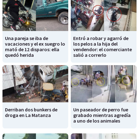
Una pareja se iba de
Entró a robar y agarró de
vacaciones y el ex suegro lo
los pelos a la hija del
mató de 12 disparos: ella
vendendor: el comerciante
quedó herida
salió a correrlo
Derriban dos bunkers de
Un paseador de perro fue
droga en La Matanza
grabado mientras agredía
a uno de los animales