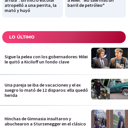
arriba": un micro escolar
a Milei: "No sale más un
atropelló a una perrita, la
barril de petróleo"
mató y huyó
LO ÚLTIMO
Sigue la pelea con los gobernadores: Milei
le quitó a Kiciloff un fondo clave
Una pareja se iba de vacaciones y el ex
suegro lo mató de 12 disparos: ella quedó
herida
Hinchas de Gimnasia insultaron y
abuchearon a Sturzenegger en el clásico