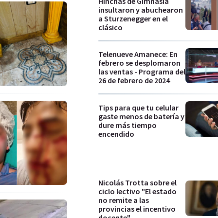
Hinchas de Gimnasia
insultaron y abuchearon
a Sturzenegger en el
clásico
Telenueve Amanece: En
febrero se desplomaron
las ventas - Programa del
26 de febrero de 2024
Tips para que tu celular
gaste menos de batería y
dure más tiempo
encendido
Nicolás Trotta sobre el
ciclo lectivo "El estado
no remite a las
provincias el incentivo
docente"