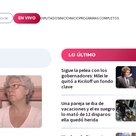
uscar
EN VIVO
DIPUTADOS
INICIO
INICIO
PROGRAMAS COMPLETOS
LO ÚLTIMO
Sigue la pelea con los
gobernadores: Milei le
quitó a Kiciloff un fondo
clave
Una pareja se iba de
vacaciones y el ex suegro
lo mató de 12 disparos:
ella quedó herida