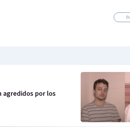
B
n agredidos por los
"